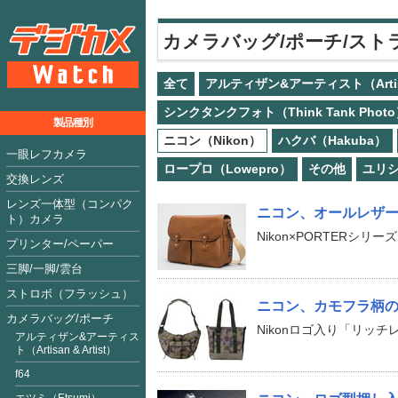
カメラバッグ/ポーチ/スト
全て
アルティザン&アーティスト（Artisan
シンクタンクフォト（Think Tank Phot
製品種別
ニコン（Nikon）
ハクバ（Hakuba）
一眼レフカメラ
ロープロ（Lowepro）
その他
ユリ
交換レンズ
レンズ一体型（コンパク
ニコン、オールレザ
ト）カメラ
Nikon×PORTERシリ
プリンター/ペーパー
三脚/一脚/雲台
ストロボ（フラッシュ）
ニコン、カモフラ柄の
カメラバッグ/ポーチ
Nikonロゴ入り「リッ
アルティザン&アーティス
ト（Artisan & Artist）
f64