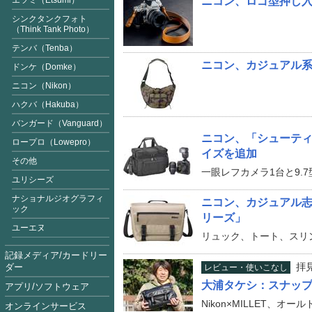
エツミ（Etsumi）
ニコン、ロゴ型押し
シンクタンクフォト
（Think Tank Photo）
テンバ（Tenba）
ニコン、カジュアル
ドンケ（Domke）
ニコン（Nikon）
ハクバ（Hakuba）
バンガード（Vanguard
）
ニコン、「シューティ
ロープロ（Lowepro）
イズを追加
その他
一眼レフカメラ1台と9.
ユリシーズ
ナショナルジオグラフィ
ニコン、カジュアル
ック
リーズ」
ユーエヌ
リュック、トート、スリ
記録メディア/カードリー
拝
ダー
レビュー・使いこなし
大浦タケシ：スナッ
アプリ/ソフトウェア
Nikon×MILLET、オ
オンラインサービス