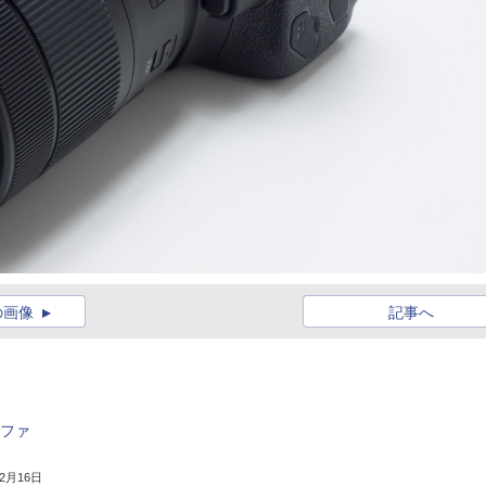
の画像
記事へ
新ファ
年2月16日