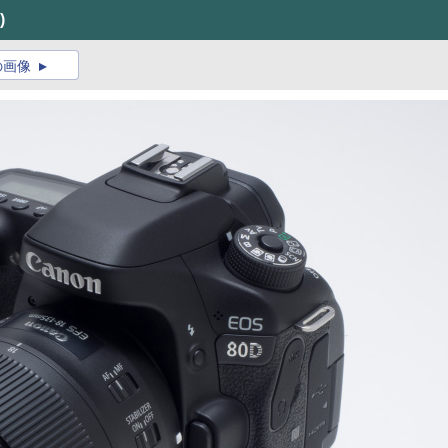
)
の画像