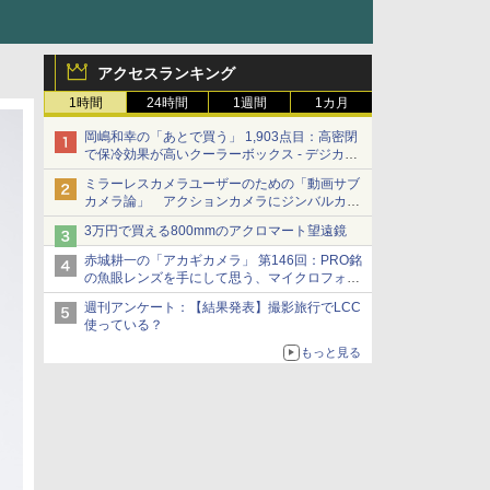
アクセスランキング
1時間
24時間
1週間
1カ月
岡嶋和幸の「あとで買う」 1,903点目：高密閉
で保冷効果が高いクーラーボックス - デジカメ
Watch
ミラーレスカメラユーザーのための「動画サブ
カメラ論」 アクションカメラにジンバルカメ
ラ……その実質的な違いは？
3万円で買える800mmのアクロマート望遠鏡
赤城耕一の「アカギカメラ」 第146回：PRO銘
の魚眼レンズを手にして思う、マイクロフォー
サーズへの期待と可能性
週刊アンケート：【結果発表】撮影旅行でLCC
使っている？
もっと見る