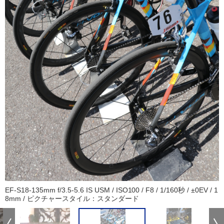
EF-S18-135mm f/3.5-5.6 IS USM / ISO100 / F8 / 1/160秒 / ±0EV / 1
8mm / ピクチャースタイル：スタンダード