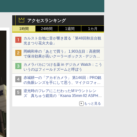
アクセスランキング
1時間
24時間
1週間
1カ月
カルスト台地に音が響き渡る「第48回秋吉台観
光まつり花火大会」
岡嶋和幸の「あとで買う」 1,903点目：高密閉
で保冷効果が高いクーラーボックス - デジカメ
Watch
カメラバカにつける薬 in デジカメ Watch：こう
いうのはフィールドズームと呼ぼう
赤城耕一の「アカギカメラ」 第146回：PRO銘
の魚眼レンズを手にして思う、マイクロフォー
サーズへの期待と可能性
逆光時のフレアにこだわったMマウントレン
ズ 真ちゅう鏡筒の「Ksana 35mm f/2 ASPH.
シルバークローム」
もっと見る