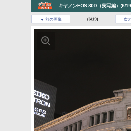
キヤノンEOS 80D（実写編）
(6/19
(6/19)
前の画像
次