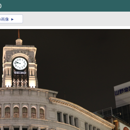
)
の画像