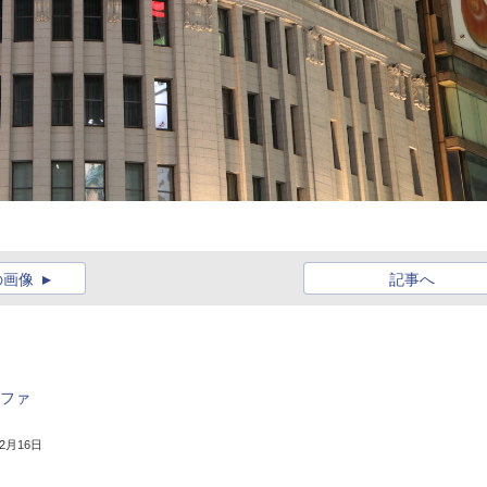
の画像
記事へ
新ファ
年2月16日