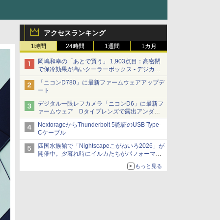
アクセスランキング
1時間
24時間
1週間
1カ月
岡嶋和幸の「あとで買う」 1,903点目：高密閉
で保冷効果が高いクーラーボックス - デジカメ
Watch
「ニコンD780」に最新ファームウェアアップデ
ート
デジタル一眼レフカメラ「ニコンD6」に最新フ
ァームウェア Dタイプレンズで露出アンダー
になる現象の修正など
NextorageからThunderbolt 5認証のUSB Type-
Cケーブル
四国水族館で「Nightscapeこがねいろ2026」が
開催中。夕暮れ時にイルカたちがパフォーマン
スを繰り広げる
もっと見る