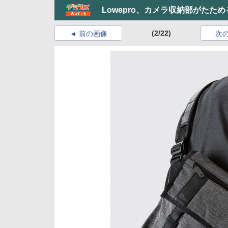
Lowepro、カメラ収納部がたた
(2/22)
前の画像
次