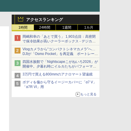
アクセスランキング
1時間
24時間
1週間
1カ月
岡嶋和幸の「あとで買う」 1,903点目：高密閉
で保冷効果が高いクーラーボックス - デジカメ
Watch
Vlogカメラから“コンパクトシネマカメラ”へ…
DJIが「Osmo Pocket」を再定義 ポートレート
重視の映像設計に
四国水族館で「Nightscapeこがねいろ2026」が
開催中。夕暮れ時にイルカたちがパフォーマン
スを繰り広げる
3万円で買える800mmのアクロマート望遠鏡
ボディを傷から守るイージーカバーに「α7 V」
「α7R VI」用
もっと見る