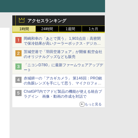
アクセスランキング
1時間
24時間
1週間
1カ月
岡嶋和幸の「あとで買う」 1,903点目：高密閉
で保冷効果が高いクーラーボックス - デジカメ
Watch
茨城空港で「羽田空港フェア」が開催 航空会社
のオリジナルグッズなども販売
「ニコンD780」に最新ファームウェアアップデ
ート
赤城耕一の「アカギカメラ」 第146回：PRO銘
の魚眼レンズを手にして思う、マイクロフォー
サーズへの期待と可能性
ChatGPT内でアドビ製品の機能が使える統合プ
ラグイン 画像・動画の作成を対話で
もっと見る