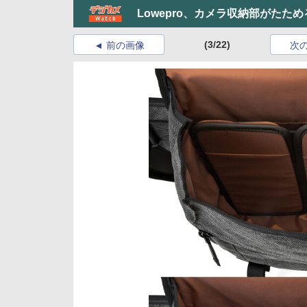
Lowepro、カメラ収納部がたた
(3/22)
前の画像
次