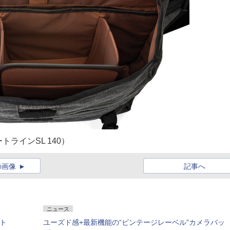
ラインSL 140）
の画像
記事へ
ニュース
ット
ユーズド感+最新機能の“ビンテージレーベル”カメラバッ