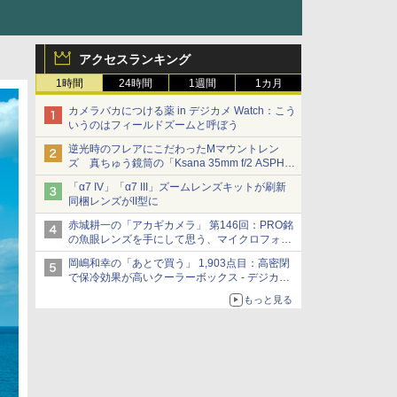
アクセスランキング
1時間
24時間
1週間
1カ月
カメラバカにつける薬 in デジカメ Watch：こう
いうのはフィールドズームと呼ぼう
逆光時のフレアにこだわったMマウントレン
ズ 真ちゅう鏡筒の「Ksana 35mm f/2 ASPH.
シルバークローム」
「α7 IV」「α7 III」ズームレンズキットが刷新
同梱レンズがII型に
赤城耕一の「アカギカメラ」 第146回：PRO銘
の魚眼レンズを手にして思う、マイクロフォー
サーズへの期待と可能性
岡嶋和幸の「あとで買う」 1,903点目：高密閉
で保冷効果が高いクーラーボックス - デジカメ
Watch
もっと見る