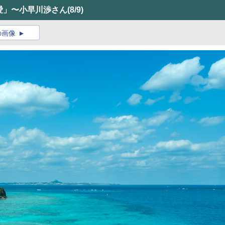
の愛」〜小早川渉さん
(8/9)
の画像