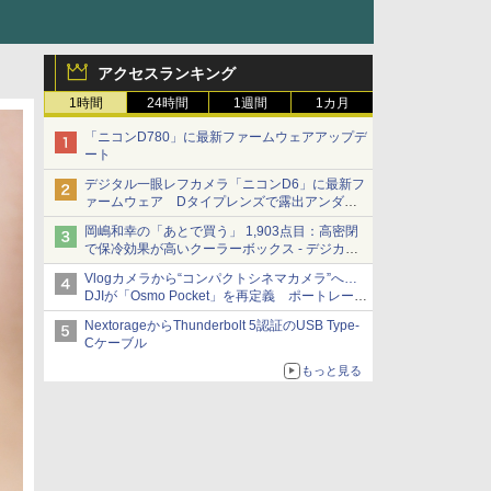
アクセスランキング
1時間
24時間
1週間
1カ月
「ニコンD780」に最新ファームウェアアップデ
ート
デジタル一眼レフカメラ「ニコンD6」に最新フ
ァームウェア Dタイプレンズで露出アンダー
になる現象の修正など
岡嶋和幸の「あとで買う」 1,903点目：高密閉
で保冷効果が高いクーラーボックス - デジカメ
Watch
Vlogカメラから“コンパクトシネマカメラ”へ…
DJIが「Osmo Pocket」を再定義 ポートレート
重視の映像設計に
NextorageからThunderbolt 5認証のUSB Type-
Cケーブル
もっと見る