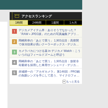
アクセスランキング
1時間
24時間
1週間
1カ月
デジカメアイテム丼：ありそうでなかった？
「RAW＋JPEG派」のための写真編集アプリ
カメラデフォルトのJPEGを大切にする
岡嶋和幸の「あとで買う」 1,903点目：高密閉
「Filmator」
で保冷効果が高いクーラーボックス - デジカメ
Watch
カメラバカにつける薬 in デジカメ Watch：こう
いうのはフィールドズームと呼ぼう
岡嶋和幸の「あとで買う」 1,905点目：放射冷
却素材を採用した車用サンシェード - デジカメ
Watch
赤城耕一の「アカギカメラ」 第146回：PRO銘
の魚眼レンズを手にして思う、マイクロフォー
サーズへの期待と可能性
もっと見る