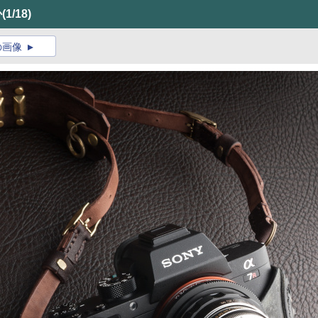
か
(1/18)
の画像