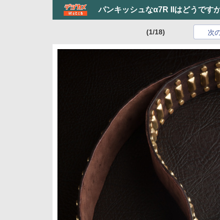
パンキッシュなα7R IIはどうです
(1/18)
次