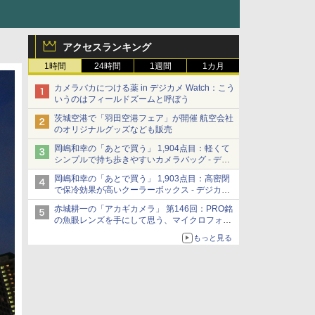
アクセスランキング
1時間
24時間
1週間
1カ月
カメラバカにつける薬 in デジカメ Watch：こう
いうのはフィールドズームと呼ぼう
茨城空港で「羽田空港フェア」が開催 航空会社
のオリジナルグッズなども販売
岡嶋和幸の「あとで買う」 1,904点目：軽くて
シンプルで持ち歩きやすいカメラバッグ - デジ
カメ Watch
岡嶋和幸の「あとで買う」 1,903点目：高密閉
で保冷効果が高いクーラーボックス - デジカメ
Watch
赤城耕一の「アカギカメラ」 第146回：PRO銘
の魚眼レンズを手にして思う、マイクロフォー
サーズへの期待と可能性
もっと見る