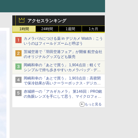
アクセスランキング
1時間
24時間
1週間
1カ月
カメラバカにつける薬 in デジカメ Watch：こう
いうのはフィールドズームと呼ぼう
茨城空港で「羽田空港フェア」が開催 航空会社
のオリジナルグッズなども販売
岡嶋和幸の「あとで買う」 1,904点目：軽くて
シンプルで持ち歩きやすいカメラバッグ - デジ
カメ Watch
岡嶋和幸の「あとで買う」 1,903点目：高密閉
で保冷効果が高いクーラーボックス - デジカメ
Watch
赤城耕一の「アカギカメラ」 第146回：PRO銘
の魚眼レンズを手にして思う、マイクロフォー
サーズへの期待と可能性
もっと見る