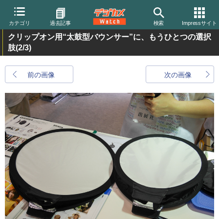
カテゴリ
過去記事
検索
Impressサイト
クリップオン用“太鼓型バウンサー”に、もうひとつの選択
肢
(2/3)
前の画像
次の画像