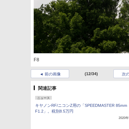
F8
(12/34)
前の画像
次
関連記事
ニュース
キヤノンRF/ニコンZ用の「SPEEDMASTER 85mm
F1.2」。税別8.5万円
2020