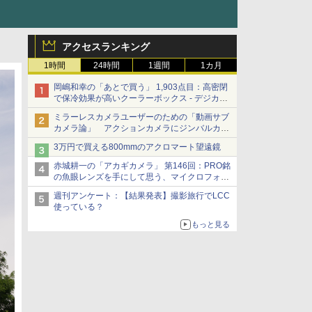
アクセスランキング
1時間
24時間
1週間
1カ月
岡嶋和幸の「あとで買う」 1,903点目：高密閉
で保冷効果が高いクーラーボックス - デジカメ
Watch
ミラーレスカメラユーザーのための「動画サブ
カメラ論」 アクションカメラにジンバルカメ
ラ……その実質的な違いは？
3万円で買える800mmのアクロマート望遠鏡
赤城耕一の「アカギカメラ」 第146回：PRO銘
の魚眼レンズを手にして思う、マイクロフォー
サーズへの期待と可能性
週刊アンケート：【結果発表】撮影旅行でLCC
使っている？
もっと見る