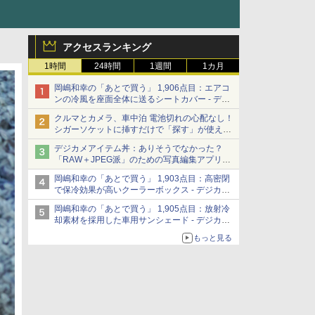
アクセスランキング
1時間
24時間
1週間
1カ月
岡嶋和幸の「あとで買う」 1,906点目：エアコ
ンの冷風を座面全体に送るシートカバー - デジ
カメ Watch
クルマとカメラ、車中泊 電池切れの心配なし！
シガーソケットに挿すだけで「探す」が使える
スマートタグ - デジカメ Watch
デジカメアイテム丼：ありそうでなかった？
「RAW＋JPEG派」のための写真編集アプリ
カメラデフォルトのJPEGを大切にする
岡嶋和幸の「あとで買う」 1,903点目：高密閉
「Filmator」
で保冷効果が高いクーラーボックス - デジカメ
Watch
岡嶋和幸の「あとで買う」 1,905点目：放射冷
却素材を採用した車用サンシェード - デジカメ
Watch
もっと見る