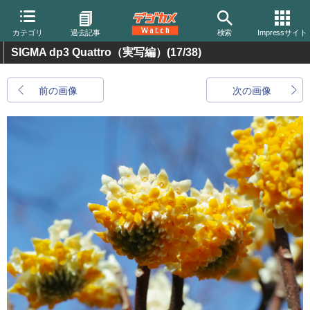
カテゴリ
過去記事
検索
Impressサイト
SIGMA dp3 Quattro（実写編）
(17/38)
前の画像
次の画像