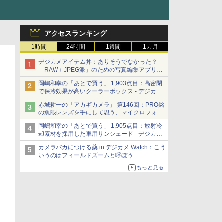
アクセスランキング
1時間
24時間
1週間
1カ月
デジカメアイテム丼：ありそうでなかった？
「RAW＋JPEG派」のための写真編集アプリ
カメラデフォルトのJPEGを大切にする
岡嶋和幸の「あとで買う」 1,903点目：高密閉
「Filmator」
で保冷効果が高いクーラーボックス - デジカメ
Watch
赤城耕一の「アカギカメラ」 第146回：PRO銘
の魚眼レンズを手にして思う、マイクロフォー
サーズへの期待と可能性
岡嶋和幸の「あとで買う」 1,905点目：放射冷
却素材を採用した車用サンシェード - デジカメ
Watch
カメラバカにつける薬 in デジカメ Watch：こう
いうのはフィールドズームと呼ぼう
もっと見る