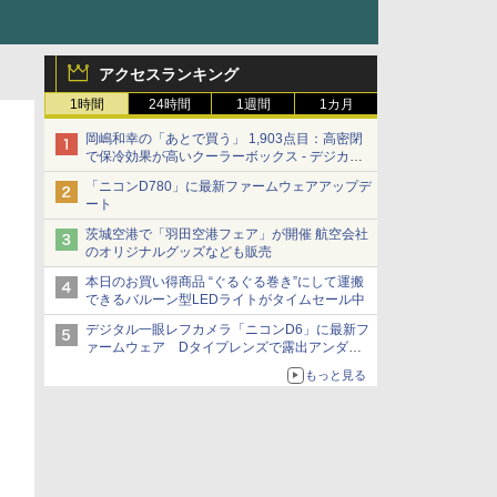
アクセスランキング
1時間
24時間
1週間
1カ月
岡嶋和幸の「あとで買う」 1,903点目：高密閉
で保冷効果が高いクーラーボックス - デジカメ
Watch
「ニコンD780」に最新ファームウェアアップデ
ート
茨城空港で「羽田空港フェア」が開催 航空会社
のオリジナルグッズなども販売
本日のお買い得商品 “ぐるぐる巻き”にして運搬
できるバルーン型LEDライトがタイムセール中
デジタル一眼レフカメラ「ニコンD6」に最新フ
ァームウェア Dタイプレンズで露出アンダー
になる現象の修正など
もっと見る