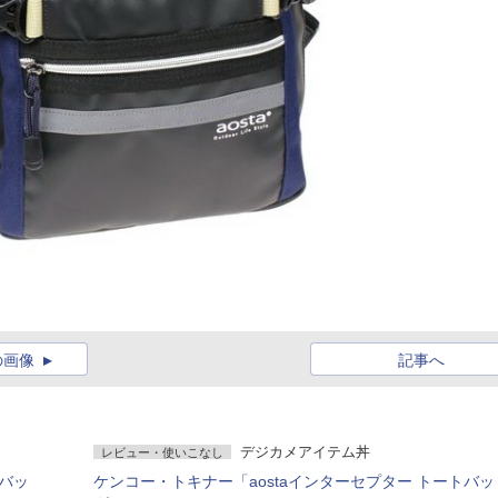
の画像
記事へ
デジカメアイテム丼
レビュー・使いこなし
Yバッ
ケンコー・トキナー「aostaインターセプター トートバッ