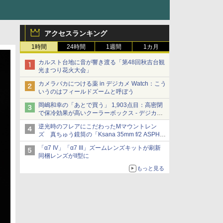
アクセスランキング
1時間
24時間
1週間
1カ月
カルスト台地に音が響き渡る「第48回秋吉台観
光まつり花火大会」
カメラバカにつける薬 in デジカメ Watch：こう
いうのはフィールドズームと呼ぼう
岡嶋和幸の「あとで買う」 1,903点目：高密閉
で保冷効果が高いクーラーボックス - デジカメ
Watch
逆光時のフレアにこだわったMマウントレン
ズ 真ちゅう鏡筒の「Ksana 35mm f/2 ASPH.
シルバークローム」
「α7 IV」「α7 III」ズームレンズキットが刷新
同梱レンズがII型に
もっと見る