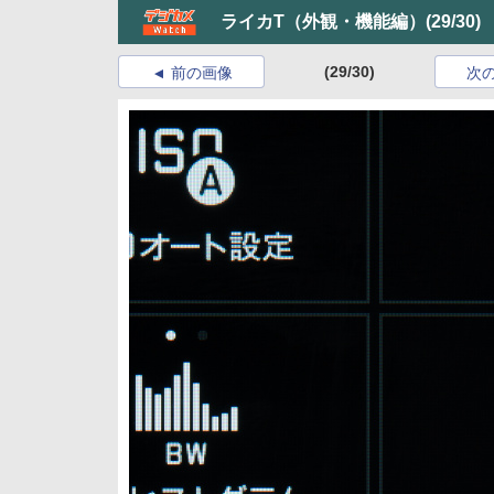
ライカT（外観・機能編）
(29/30)
(29/30)
前の画像
次