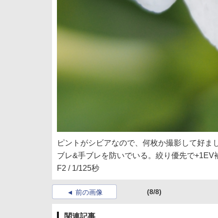
ピントがシビアなので、何枚か撮影して好ま
ブレ&手ブレを防いでいる。絞り優先で+1EV補正。オリンパス
F2 / 1/125秒
(8/8)
前の画像
関連記事