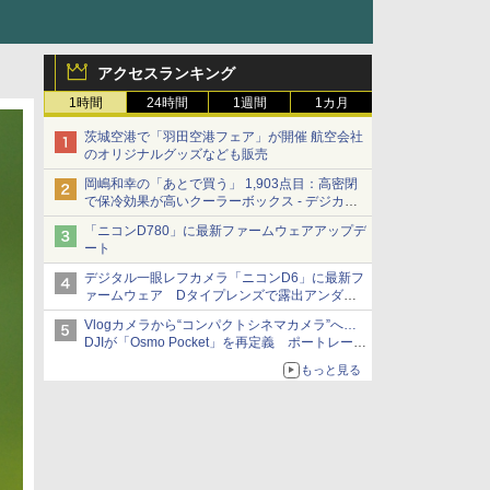
アクセスランキング
1時間
24時間
1週間
1カ月
茨城空港で「羽田空港フェア」が開催 航空会社
のオリジナルグッズなども販売
岡嶋和幸の「あとで買う」 1,903点目：高密閉
で保冷効果が高いクーラーボックス - デジカメ
Watch
「ニコンD780」に最新ファームウェアアップデ
ート
デジタル一眼レフカメラ「ニコンD6」に最新フ
ァームウェア Dタイプレンズで露出アンダー
になる現象の修正など
Vlogカメラから“コンパクトシネマカメラ”へ…
DJIが「Osmo Pocket」を再定義 ポートレート
重視の映像設計に
もっと見る