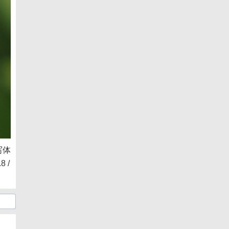
写体
 /