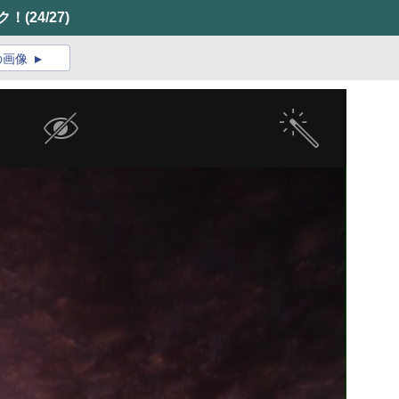
ク！
(24/27)
の画像