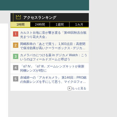
アクセスランキング
1時間
24時間
1週間
1カ月
カルスト台地に音が響き渡る「第48回秋吉台観
光まつり花火大会」
岡嶋和幸の「あとで買う」 1,903点目：高密閉
で保冷効果が高いクーラーボックス - デジカメ
Watch
カメラバカにつける薬 in デジカメ Watch：こう
いうのはフィールドズームと呼ぼう
「α7 IV」「α7 III」ズームレンズキットが刷新
同梱レンズがII型に
赤城耕一の「アカギカメラ」 第146回：PRO銘
の魚眼レンズを手にして思う、マイクロフォー
サーズへの期待と可能性
もっと見る