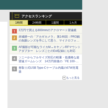
アクセスランキング
1時間
24時間
1週間
1カ月
3万円で買える800mmのアクロマート望遠鏡
赤城耕一の「アカギカメラ」 第146回：PRO銘
の魚眼レンズを手にして思う、マイクロフォー
サーズへの期待と可能性
AF撮影が可能なライカM→キヤノンRFマウント
アダプター レンズごとのExif記録にも対応
ソニーからフルサイズ対応の軽量・低価格な超
望遠ズームレンズ 14万円前後の「FE 100-
400mm F5.6-8 OSS」
巻取り式USB Type-Cケーブル内蔵の67W充電
器
もっと見る