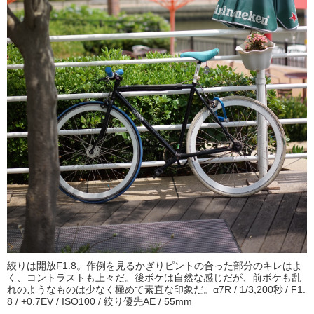
絞りは開放F1.8。作例を見るかぎりピントの合った部分のキレはよ
く、コントラストも上々だ。後ボケは自然な感じだが、前ボケも乱
れのようなものは少なく極めて素直な印象だ。α7R / 1/3,200秒 / F1.
8 / +0.7EV / ISO100 / 絞り優先AE / 55mm