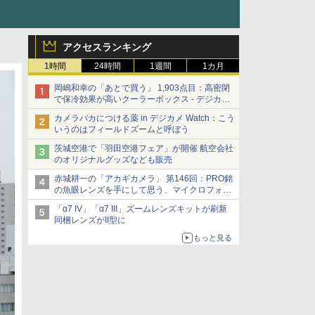
アクセスランキング
1時間
24時間
1週間
1カ月
岡嶋和幸の「あとで買う」 1,903点目：高密閉
で保冷効果が高いクーラーボックス - デジカメ
Watch
カメラバカにつける薬 in デジカメ Watch：こう
いうのはフィールドズームと呼ぼう
茨城空港で「羽田空港フェア」が開催 航空会社
のオリジナルグッズなども販売
赤城耕一の「アカギカメラ」 第146回：PRO銘
の魚眼レンズを手にして思う、マイクロフォー
サーズへの期待と可能性
「α7 IV」「α7 III」ズームレンズキットが刷新
同梱レンズがII型に
もっと見る