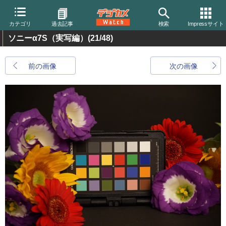
カテゴリ
過去記事
検索
Impressサイト
ソニーα7S（実写編）
(21/48)
前の画像
次の画像