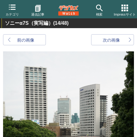
カテゴリ
過去記事
検索
Impressサイト
ソニーα7S（実写編）
(14/48)
前の画像
次の画像