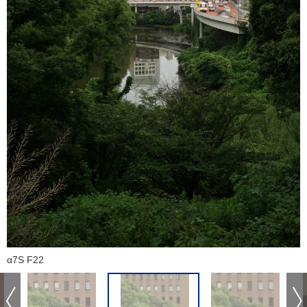
α7S F22