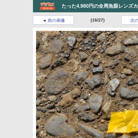
たった4,980円の全周魚眼レンズ
(16/27)
前の画像
次