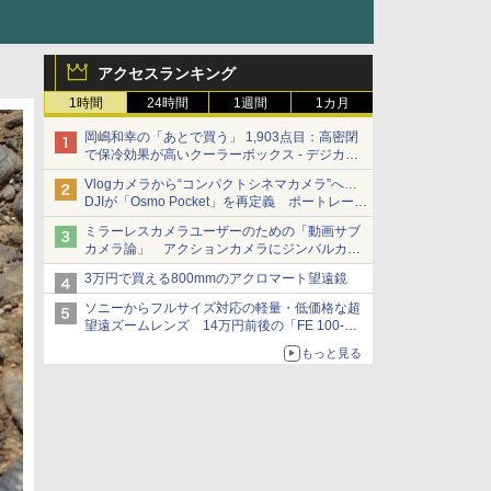
アクセスランキング
1時間
24時間
1週間
1カ月
岡嶋和幸の「あとで買う」 1,903点目：高密閉
で保冷効果が高いクーラーボックス - デジカメ
Watch
Vlogカメラから“コンパクトシネマカメラ”へ…
DJIが「Osmo Pocket」を再定義 ポートレート
重視の映像設計に
ミラーレスカメラユーザーのための「動画サブ
カメラ論」 アクションカメラにジンバルカメ
ラ……その実質的な違いは？
3万円で買える800mmのアクロマート望遠鏡
ソニーからフルサイズ対応の軽量・低価格な超
望遠ズームレンズ 14万円前後の「FE 100-
400mm F5.6-8 OSS」
もっと見る