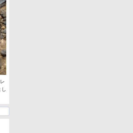
くレ
まし