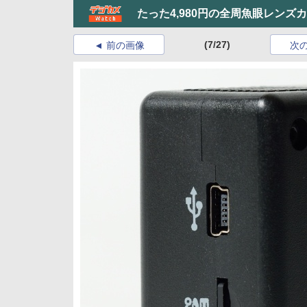
たった4,980円の全周魚眼レンズ
(7/27)
前の画像
次