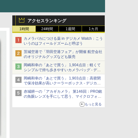
アクセスランキング
1時間
24時間
1週間
1カ月
カメラバカにつける薬 in デジカメ Watch：こう
いうのはフィールドズームと呼ぼう
茨城空港で「羽田空港フェア」が開催 航空会社
のオリジナルグッズなども販売
岡嶋和幸の「あとで買う」 1,904点目：軽くて
シンプルで持ち歩きやすいカメラバッグ - デジ
カメ Watch
岡嶋和幸の「あとで買う」 1,903点目：高密閉
で保冷効果が高いクーラーボックス - デジカメ
Watch
赤城耕一の「アカギカメラ」 第146回：PRO銘
の魚眼レンズを手にして思う、マイクロフォー
サーズへの期待と可能性
もっと見る