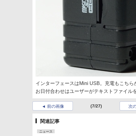
インターフェースはMini USB。充電もこち
お日付合わせはユーザーがテキストファイルをM
(7/27)
前の画像
次
関連記事
ニュース