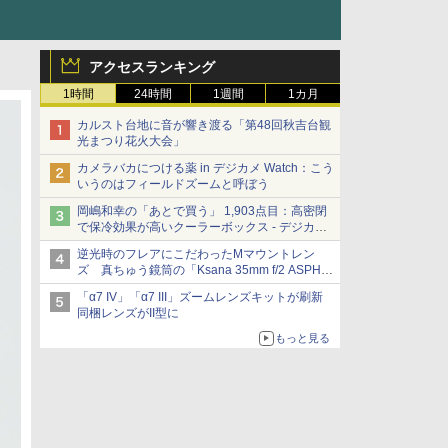
アクセスランキング
1時間
24時間
1週間
1カ月
カルスト台地に音が響き渡る「第48回秋吉台観
光まつり花火大会」
カメラバカにつける薬 in デジカメ Watch：こう
いうのはフィールドズームと呼ぼう
岡嶋和幸の「あとで買う」 1,903点目：高密閉
で保冷効果が高いクーラーボックス - デジカメ
Watch
逆光時のフレアにこだわったMマウントレン
ズ 真ちゅう鏡筒の「Ksana 35mm f/2 ASPH.
シルバークローム」
「α7 IV」「α7 III」ズームレンズキットが刷新
同梱レンズがII型に
もっと見る