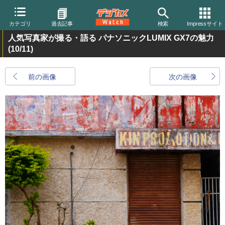
カテゴリ
過去記事
検索
Impressサイト
人気写真家が撮る・語る パナソニックLUMIX GX7の魅力
(10/11)
前の画像
次の画像