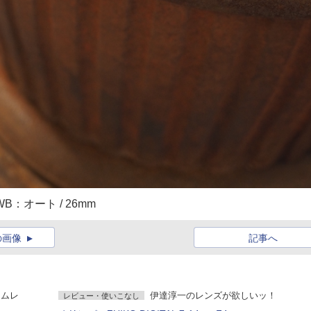
 / WB：オート / 26mm
の画像
記事へ
イムレ
伊達淳一のレンズが欲しいッ！
レビュー・使いこなし