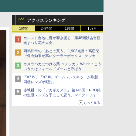
アクセスランキング
1時間
24時間
1週間
1カ月
カルスト台地に音が響き渡る「第48回秋吉台観
光まつり花火大会」
岡嶋和幸の「あとで買う」 1,903点目：高密閉
で保冷効果が高いクーラーボックス - デジカメ
Watch
カメラバカにつける薬 in デジカメ Watch：こう
いうのはフィールドズームと呼ぼう
「α7 IV」「α7 III」ズームレンズキットが刷新
同梱レンズがII型に
赤城耕一の「アカギカメラ」 第146回：PRO銘
の魚眼レンズを手にして思う、マイクロフォー
サーズへの期待と可能性
もっと見る