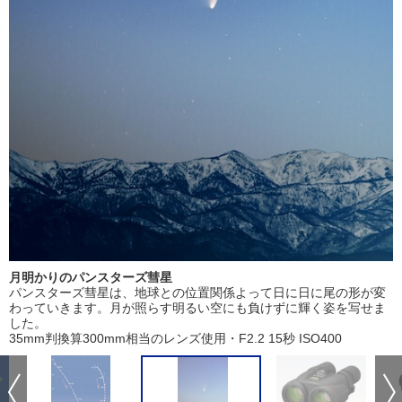
月明かりのパンスターズ彗星
パンスターズ彗星は、地球との位置関係よって日に日に尾の形が変
わっていきます。月が照らす明るい空にも負けずに輝く姿を写せま
した。
35mm判換算300mm相当のレンズ使用・F2.2 15秒 ISO400