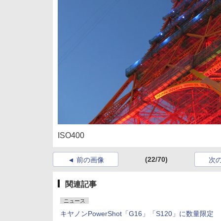
ISO400
(22/70)
前の画像
次
関連記事
ニュース
キヤノンPowerShot「G16」「S120」に数量限定