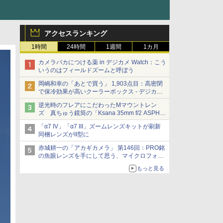
アクセスランキング
1時間
24時間
1週間
1カ月
カメラバカにつける薬 in デジカメ Watch：こう
いうのはフィールドズームと呼ぼう
岡嶋和幸の「あとで買う」 1,903点目：高密閉
で保冷効果が高いクーラーボックス - デジカメ
Watch
逆光時のフレアにこだわったMマウントレン
ズ 真ちゅう鏡筒の「Ksana 35mm f/2 ASPH.
シルバークローム」
「α7 IV」「α7 III」ズームレンズキットが刷新
同梱レンズがII型に
赤城耕一の「アカギカメラ」 第146回：PRO銘
の魚眼レンズを手にして思う、マイクロフォー
サーズへの期待と可能性
もっと見る