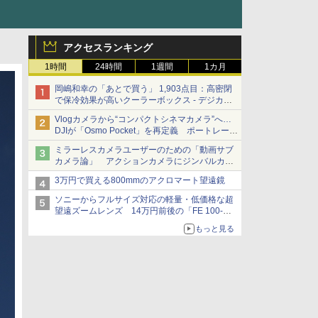
アクセスランキング
1時間
24時間
1週間
1カ月
岡嶋和幸の「あとで買う」 1,903点目：高密閉
で保冷効果が高いクーラーボックス - デジカメ
Watch
Vlogカメラから“コンパクトシネマカメラ”へ…
DJIが「Osmo Pocket」を再定義 ポートレート
重視の映像設計に
ミラーレスカメラユーザーのための「動画サブ
カメラ論」 アクションカメラにジンバルカメ
ラ……その実質的な違いは？
3万円で買える800mmのアクロマート望遠鏡
ソニーからフルサイズ対応の軽量・低価格な超
望遠ズームレンズ 14万円前後の「FE 100-
400mm F5.6-8 OSS」
もっと見る