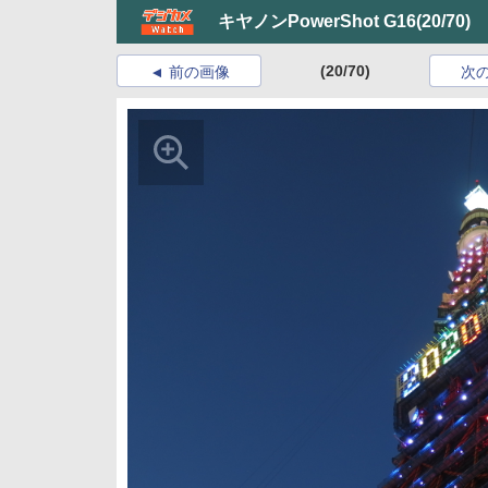
キヤノンPowerShot G16
(20/70)
(20/70)
前の画像
次