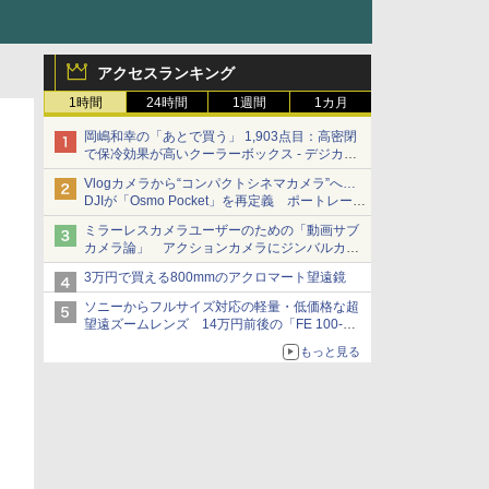
アクセスランキング
1時間
24時間
1週間
1カ月
岡嶋和幸の「あとで買う」 1,903点目：高密閉
で保冷効果が高いクーラーボックス - デジカメ
Watch
Vlogカメラから“コンパクトシネマカメラ”へ…
DJIが「Osmo Pocket」を再定義 ポートレート
重視の映像設計に
ミラーレスカメラユーザーのための「動画サブ
カメラ論」 アクションカメラにジンバルカメ
ラ……その実質的な違いは？
3万円で買える800mmのアクロマート望遠鏡
ソニーからフルサイズ対応の軽量・低価格な超
望遠ズームレンズ 14万円前後の「FE 100-
400mm F5.6-8 OSS」
もっと見る