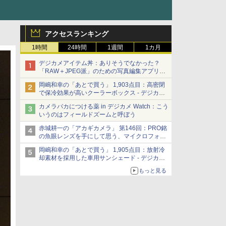
アクセスランキング
1時間
24時間
1週間
1カ月
デジカメアイテム丼：ありそうでなかった？
「RAW＋JPEG派」のための写真編集アプリ
カメラデフォルトのJPEGを大切にする
岡嶋和幸の「あとで買う」 1,903点目：高密閉
「Filmator」
で保冷効果が高いクーラーボックス - デジカメ
Watch
カメラバカにつける薬 in デジカメ Watch：こう
いうのはフィールドズームと呼ぼう
赤城耕一の「アカギカメラ」 第146回：PRO銘
の魚眼レンズを手にして思う、マイクロフォー
サーズへの期待と可能性
岡嶋和幸の「あとで買う」 1,905点目：放射冷
却素材を採用した車用サンシェード - デジカメ
Watch
もっと見る