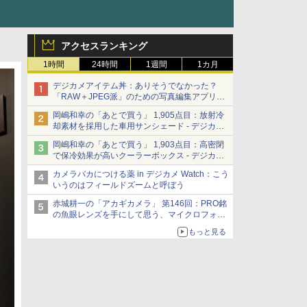
アクセスランキング
1時間
24時間
1週間
1カ月
デジカメアイテム丼：ありそうでなかった？
「RAW＋JPEG派」のための写真編集アプリ
カメラデフォルトのJPEGを大切にする
岡嶋和幸の「あとで買う」 1,905点目：放射冷
「Filmator」
却素材を採用した車用サンシェード - デジカメ
Watch
岡嶋和幸の「あとで買う」 1,903点目：高密閉
で保冷効果が高いクーラーボックス - デジカメ
Watch
カメラバカにつける薬 in デジカメ Watch：こう
いうのはフィールドズームと呼ぼう
赤城耕一の「アカギカメラ」 第146回：PRO銘
の魚眼レンズを手にして思う、マイクロフォー
サーズへの期待と可能性
もっと見る