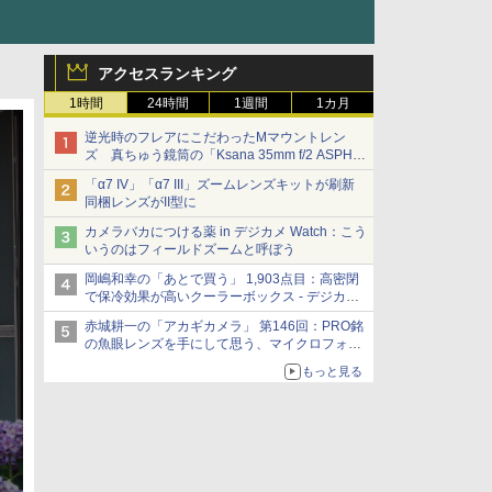
アクセスランキング
1時間
24時間
1週間
1カ月
逆光時のフレアにこだわったMマウントレン
ズ 真ちゅう鏡筒の「Ksana 35mm f/2 ASPH.
シルバークローム」
「α7 IV」「α7 III」ズームレンズキットが刷新
同梱レンズがII型に
カメラバカにつける薬 in デジカメ Watch：こう
いうのはフィールドズームと呼ぼう
岡嶋和幸の「あとで買う」 1,903点目：高密閉
で保冷効果が高いクーラーボックス - デジカメ
Watch
赤城耕一の「アカギカメラ」 第146回：PRO銘
の魚眼レンズを手にして思う、マイクロフォー
サーズへの期待と可能性
もっと見る