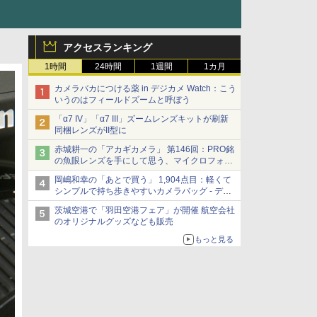
アクセスランキング
1時間
24時間
1週間
1カ月
カメラバカにつける薬 in デジカメ Watch：こう
いうのはフィールドズームと呼ぼう
「α7 IV」「α7 III」ズームレンズキットが刷新
同梱レンズがII型に
赤城耕一の「アカギカメラ」 第146回：PRO銘
の魚眼レンズを手にして思う、マイクロフォー
サーズへの期待と可能性
岡嶋和幸の「あとで買う」 1,904点目：軽くて
シンプルで持ち歩きやすいカメラバッグ - デジ
カメ Watch
茨城空港で「羽田空港フェア」が開催 航空会社
のオリジナルグッズなども販売
もっと見る