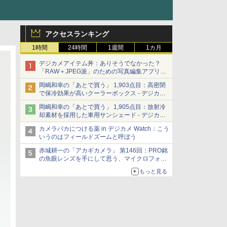
アクセスランキング
1時間
24時間
1週間
1カ月
デジカメアイテム丼：ありそうでなかった？
「RAW＋JPEG派」のための写真編集アプリ
カメラデフォルトのJPEGを大切にする
岡嶋和幸の「あとで買う」 1,903点目：高密閉
「Filmator」
で保冷効果が高いクーラーボックス - デジカメ
Watch
岡嶋和幸の「あとで買う」 1,905点目：放射冷
却素材を採用した車用サンシェード - デジカメ
Watch
カメラバカにつける薬 in デジカメ Watch：こう
いうのはフィールドズームと呼ぼう
赤城耕一の「アカギカメラ」 第146回：PRO銘
の魚眼レンズを手にして思う、マイクロフォー
サーズへの期待と可能性
もっと見る