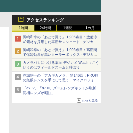
アクセスランキング
1時間
24時間
1週間
1カ月
岡嶋和幸の「あとで買う」 1,905点目：放射冷
却素材を採用した車用サンシェード - デジカメ
Watch
岡嶋和幸の「あとで買う」 1,903点目：高密閉
で保冷効果が高いクーラーボックス - デジカメ
Watch
カメラバカにつける薬 in デジカメ Watch：こう
いうのはフィールドズームと呼ぼう
赤城耕一の「アカギカメラ」 第146回：PRO銘
の魚眼レンズを手にして思う、マイクロフォー
サーズへの期待と可能性
「α7 IV」「α7 III」ズームレンズキットが刷新
同梱レンズがII型に
もっと見る