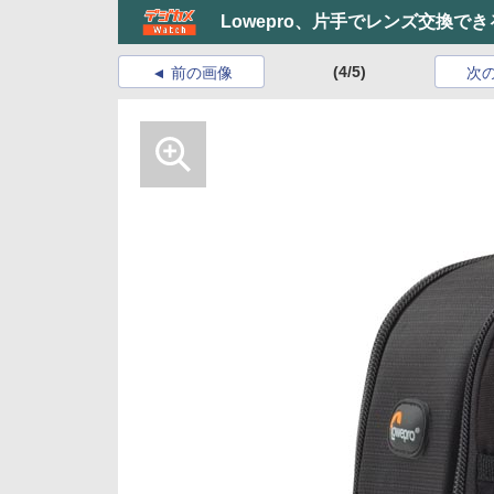
Lowepro、片手でレンズ交換
(4/5)
前の画像
次