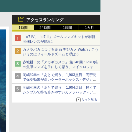
アクセスランキング
1時間
24時間
1週間
1カ月
「α7 IV」「α7 III」ズームレンズキットが刷新
同梱レンズがII型に
カメラバカにつける薬 in デジカメ Watch：こう
いうのはフィールドズームと呼ぼう
赤城耕一の「アカギカメラ」 第146回：PRO銘
の魚眼レンズを手にして思う、マイクロフォー
サーズへの期待と可能性
岡嶋和幸の「あとで買う」 1,903点目：高密閉
で保冷効果が高いクーラーボックス - デジカメ
Watch
岡嶋和幸の「あとで買う」 1,904点目：軽くて
シンプルで持ち歩きやすいカメラバッグ - デジ
カメ Watch
もっと見る