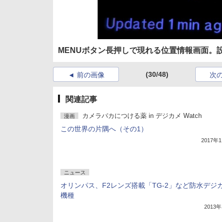
MENUボタン長押しで現れる位置情報画面。
(30/48)
前の画像
次
関連記事
カメラバカにつける薬 in デジカメ Watch
漫画
この世界の片隅へ（その1）
2017年
ニュース
オリンパス、F2レンズ搭載「TG-2」など防水デジ
機種
2013