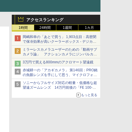
アクセスランキング
1時間
24時間
1週間
1カ月
岡嶋和幸の「あとで買う」 1,903点目：高密閉
で保冷効果が高いクーラーボックス - デジカメ
Watch
ミラーレスカメラユーザーのための「動画サブ
カメラ論」 アクションカメラにジンバルカメ
ラ……その実質的な違いは？
3万円で買える800mmのアクロマート望遠鏡
赤城耕一の「アカギカメラ」 第146回：PRO銘
の魚眼レンズを手にして思う、マイクロフォー
サーズへの期待と可能性
ソニーからフルサイズ対応の軽量・低価格な超
望遠ズームレンズ 14万円前後の「FE 100-
400mm F5.6-8 OSS」
もっと見る