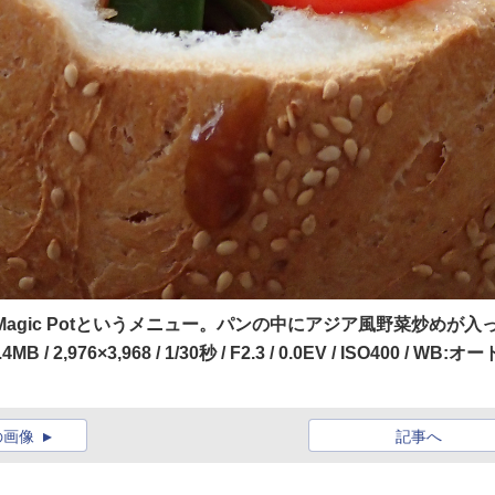
てきたMagic Potというメニュー。パンの中にアジア風野菜炒めが入
76×3,968 / 1/30秒 / F2.3 / 0.0EV / ISO400 / WB:オート
の画像
記事へ