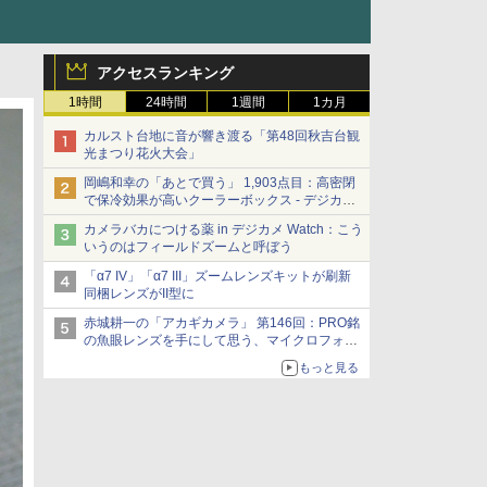
アクセスランキング
1時間
24時間
1週間
1カ月
カルスト台地に音が響き渡る「第48回秋吉台観
光まつり花火大会」
岡嶋和幸の「あとで買う」 1,903点目：高密閉
で保冷効果が高いクーラーボックス - デジカメ
Watch
カメラバカにつける薬 in デジカメ Watch：こう
いうのはフィールドズームと呼ぼう
「α7 IV」「α7 III」ズームレンズキットが刷新
同梱レンズがII型に
赤城耕一の「アカギカメラ」 第146回：PRO銘
の魚眼レンズを手にして思う、マイクロフォー
サーズへの期待と可能性
もっと見る