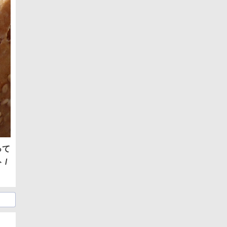
って
 /