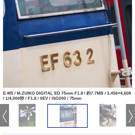
E-M5 / M.ZUIKO DIGITAL ED 75mm F1.8 / 約7.7MB / 3,456×4,608
/ 1/4,000秒 / F1.8 / 0EV / ISO200 / 75mm