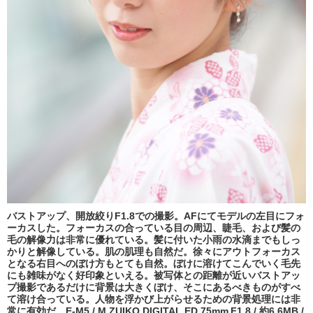
バストアップ、開放絞りF1.8での撮影。AFにてモデルの左目にフォ
ーカスした。フォーカスの合っている目の周辺、睫毛、および髪の
毛の解像力は非常に優れている。髪に付いた小雨の水滴までもしっ
かりと解像している。肌の肌理も自然だ。徐々にアウトフォーカス
となる右目へのぼけ方もとても自然。ぼけに溶けてこんでいく毛先
にも雑味がなく好印象といえる。被写体との距離が近いバストアッ
プ撮影であるだけに背景は大きくぼけ、そこにあるべきものがすべ
て溶け合っている。人物を浮かび上がらせるための背景処理には非
常に有効だ。E-M5 / M.ZUIKO DIGITAL ED 75mm F1.8 / 約6.6MB /