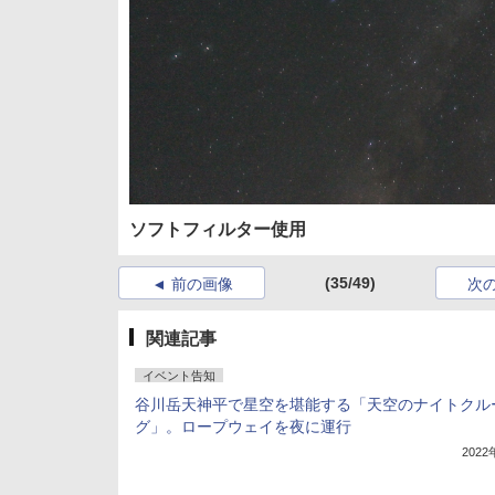
ソフトフィルター使用
(35/49)
前の画像
次
関連記事
イベント告知
谷川岳天神平で星空を堪能する「天空のナイトクル
グ」。ロープウェイを夜に運行
202