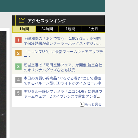
アクセスランキング
1時間
24時間
1週間
1カ月
岡嶋和幸の「あとで買う」 1,903点目：高密閉
で保冷効果が高いクーラーボックス - デジカメ
Watch
「ニコンD780」に最新ファームウェアアップデ
ート
茨城空港で「羽田空港フェア」が開催 航空会社
のオリジナルグッズなども販売
本日のお買い得商品 “ぐるぐる巻き”にして運搬
できるバルーン型LEDライトがタイムセール中
デジタル一眼レフカメラ「ニコンD6」に最新フ
ァームウェア Dタイプレンズで露出アンダー
になる現象の修正など
もっと見る