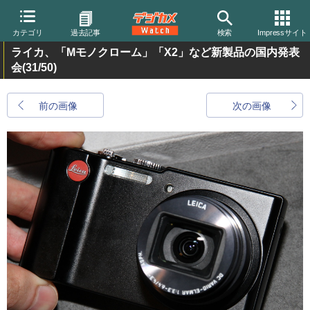
カテゴリ
過去記事
検索
Impressサイト
ライカ、「Mモノクローム」「X2」など新製品の国内発表
会
(31/50)
前の画像
次の画像