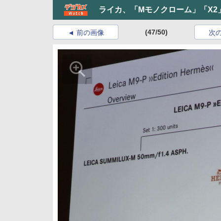
ライカ、「Mモノクローム」「X2
(47/50)
前の画像
次