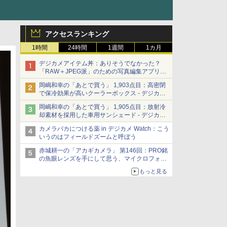
アクセスランキング
1時間
24時間
1週間
1カ月
デジカメアイテム丼：ありそうでなかった？
「RAW＋JPEG派」のための写真編集アプリ
カメラデフォルトのJPEGを大切にする
岡嶋和幸の「あとで買う」 1,903点目：高密閉
「Filmator」
で保冷効果が高いクーラーボックス - デジカメ
Watch
岡嶋和幸の「あとで買う」 1,905点目：放射冷
却素材を採用した車用サンシェード - デジカメ
Watch
カメラバカにつける薬 in デジカメ Watch：こう
いうのはフィールドズームと呼ぼう
赤城耕一の「アカギカメラ」 第146回：PRO銘
の魚眼レンズを手にして思う、マイクロフォー
サーズへの期待と可能性
もっと見る